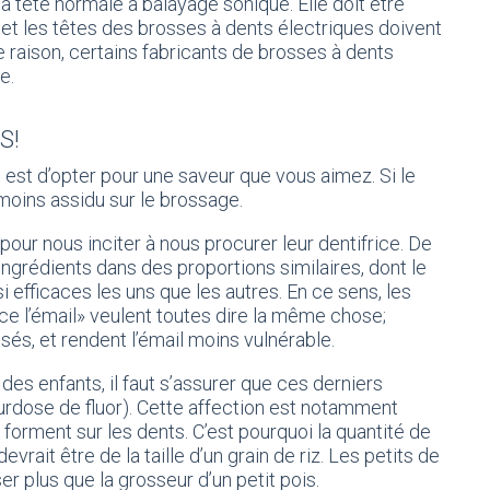
 à tête normale à balayage sonique. Elle doit être
 et les têtes des brosses à dents électriques doivent
te raison, certains fabricants de brosses à dents
e.
S!
l est d’opter pour une saveur que vous aimez. Si le
moins assidu sur le brossage.
our nous inciter à nous procurer leur dentifrice. De
ngrédients dans des proportions similaires, dont le
i efficaces les uns que les autres. En ce sens, les
ce l’émail» veulent toutes dire la même chose;
lisés, et rendent l’émail moins vulnérable.
 des enfants, il faut s’assurer que ces derniers
(surdose de fluor). Cette affection est notamment
forment sur les dents. C’est pourquoi la quantité de
rait être de la taille d’un grain de riz. Les petits de
ser plus que la grosseur d’un petit pois.