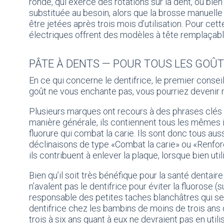
ronde, qui exerce des rotations sur la dent, ou bien
substituée au besoin, alors que la brosse manuelle
être jetées après trois mois d’utilisation. Pour cet
électriques offrent des modèles à tête remplaçabl
PÂTE À DENTS — POUR TOUS LES GOÛT
En ce qui concerne le dentifrice, le premier consei
goût ne vous enchante pas, vous pourriez devenir 
Plusieurs marques ont recours à des phrases clés p
manière générale, ils contiennent tous les mêmes i
fluorure qui combat la carie. Ils sont donc tous auss
déclinaisons de type «Combat la carie» ou «Renfor
ils contribuent à enlever la plaque, lorsque bien uti
Bien qu’il soit très bénéfique pour la santé dentaire
n’avalent pas le dentifrice pour éviter la fluorose 
responsable des petites taches blanchâtres qui se 
dentifrice chez les bambins de moins de trois ans dev
trois à six ans quant à eux ne devraient pas en utili